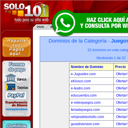
Dominios de la Categoría -
Juegos
32 dominios en esta categ
Mostrando 1 de 32
Nombre de Dominio
Precio
e-Juguetes.com
Ofertar
eKiosco.com
Ofertar
e-teatro.com
Ofertar
educuentos.com
Ofertar
e-videojuegos.com
Ofertar
feriadejuegos.com
Ofertar
relojesdebolsillo.com
Ofertar
guiadiversion.com
Ofertar