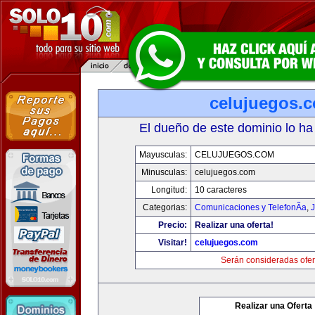
celujuegos.
El dueño de este dominio lo ha
Mayusculas:
CELUJUEGOS.COM
Minusculas:
celujuegos.com
Longitud:
10 caracteres
Categorias:
Comunicaciones y TelefonÃ­a
,
J
Precio:
Realizar una oferta!
Visitar!
celujuegos.com
Serán consideradas ofer
Realizar una Oferta