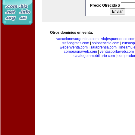
Precio Ofrecido $
Otros dominios en venta:
vacacionesargentina.com
|
viajespuertorico.co
traficogratis.com
|
soloservicio.com
|
cursosp
webenventa.com
|
salaprensa.com
|
lineamuj
comprasnaweb.com
|
ventasporlaweb.com
catalogoinmobiliario.com
|
comprador