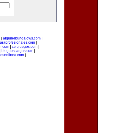
m
|
alquilerbungalows.com
|
araprofesionales.com
|
er.com
|
celujuegos.com
|
|
blogdescargas.com
|
esenlinea.com
|