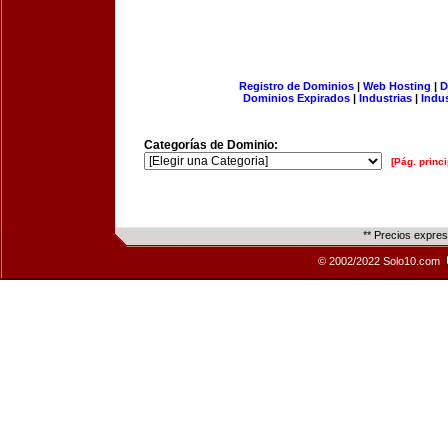
Registro de Dominios
|
Web Hosting
|
D
Dominios Expirados
|
Industrias
|
Indu
Categorías de Dominio:
[Pág. princi
** Precios expre
© 2002/2022 Solo10.com