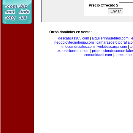
Precio Ofrecido $
Otros dominios en venta:
descargas365.com
|
alquilerinmuebles.com
|
e
negocioytecnologia.com
|
camarasdefotografia.
infocomerciales.com
|
webdescarga.com
|
t
exposicionrural.com
|
producciondecomerciale
comunidadit.com
|
directorioc