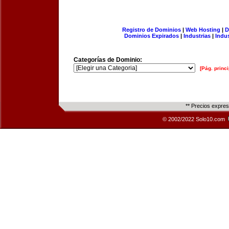
Registro de Dominios
|
Web Hosting
|
D
Dominios Expirados
|
Industrias
|
Indu
Categorías de Dominio:
[Pág. princi
** Precios expre
© 2002/2022 Solo10.com