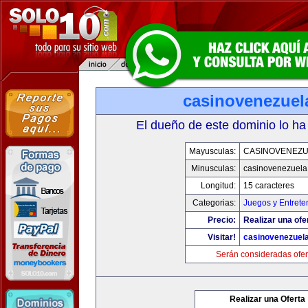
casinovenezuel
El dueño de este dominio lo ha
Mayusculas:
CASINOVENEZ
Minusculas:
casinovenezuela
Longitud:
15 caracteres
Categorias:
Juegos y Entrete
Precio:
Realizar una ofe
Visitar!
casinovenezuel
Serán consideradas ofer
Realizar una Oferta