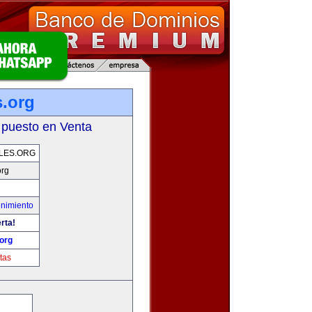
s.org
 puesto en Venta
LES.ORG
org
enimiento
rta!
org
tas