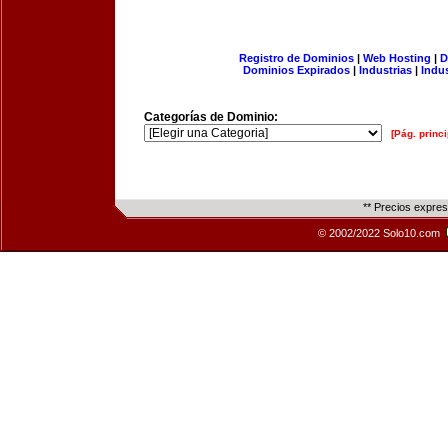
Registro de Dominios
|
Web Hosting
|
D
Dominios Expirados
|
Industrias
|
Indu
Categorías de Dominio:
[Pág. princi
** Precios expre
© 2002/2022 Solo10.com