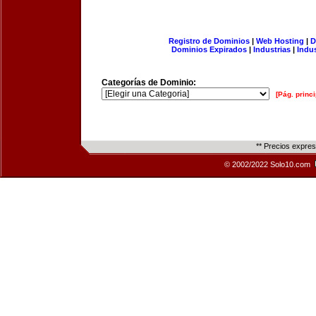
Registro de Dominios
|
Web Hosting
|
D
Dominios Expirados
|
Industrias
|
Indu
Categorías de Dominio:
[Pág. princi
** Precios expre
© 2002/2022 Solo10.com