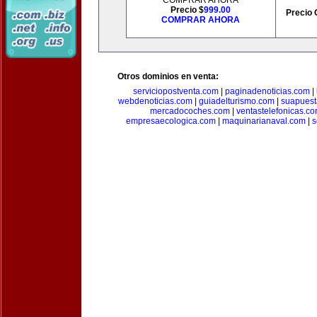
COMPRAR AHORA
Precio $
999.00
Precio 
COMPRAR AHORA
Otros dominios en venta:
serviciopostventa.com
|
paginadenoticias.com
|
webdenoticias.com
|
guiadelturismo.com
|
suapues
mercadocoches.com
|
ventastelefonicas.c
empresaecologica.com
|
maquinarianaval.com
|
s