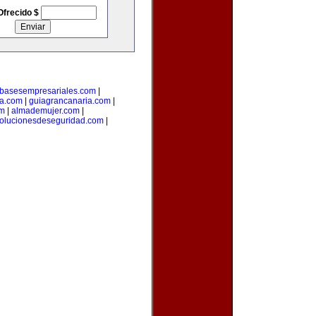
Ofrecido $
basesempresariales.com
|
ta.com
|
guiagrancanaria.com
|
om
|
almademujer.com
|
olucionesdeseguridad.com
|