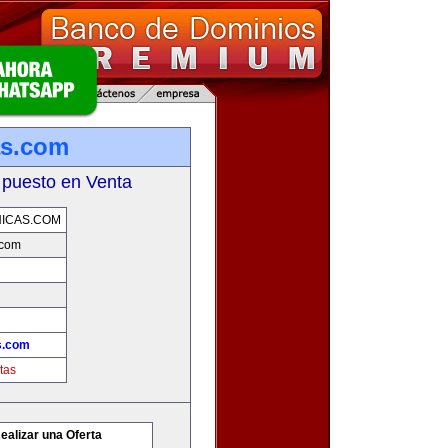
as.com
 puesto en Venta
ICAS.COM
.com
s.com
tas
ealizar una Oferta