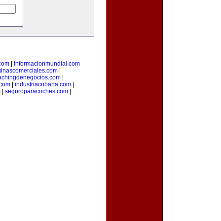
.com
|
informacionmundial.com
inascomerciales.com
|
achingdenegocios.com
|
.com
|
industriacubana.com
|
m
|
seguroparacoches.com
|