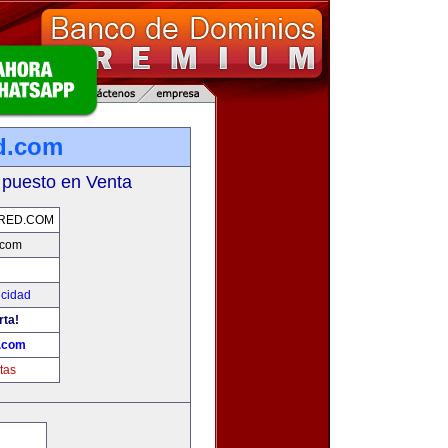
d.com
 puesto en Venta
RED.COM
.com
icidad
rta!
d.com
tas