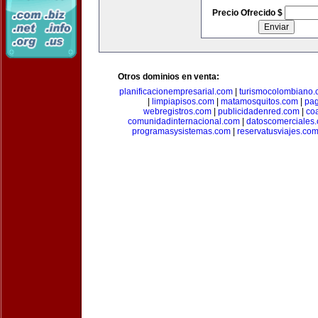
Precio Ofrecido $
Otros dominios en venta:
planificacionempresarial.com
|
turismocolombiano
|
limpiapisos.com
|
matamosquitos.com
|
pag
webregistros.com
|
publicidadenred.com
|
co
comunidadinternacional.com
|
datoscomerciales
programasysistemas.com
|
reservatusviajes.co