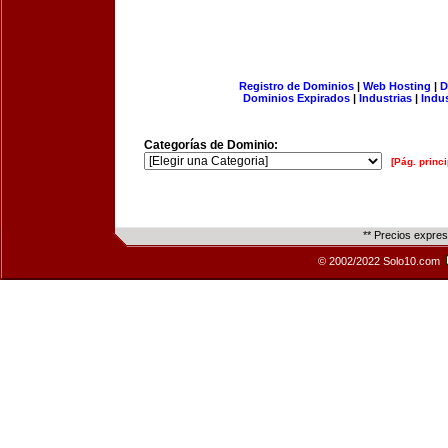
Registro de Dominios
|
Web Hosting
|
D
Dominios Expirados
|
Industrias
|
Indu
Categorías de Dominio:
[Pág. princi
** Precios expre
© 2002/2022 Solo10.com