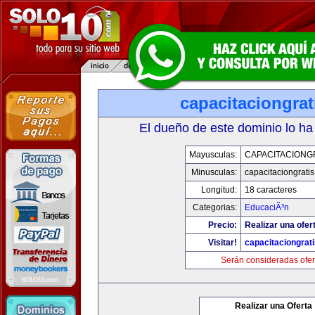
capacitaciongra
El dueño de este dominio lo ha
Mayusculas:
CAPACITACIONG
Minusculas:
capacitaciongrati
Longitud:
18 caracteres
Categorias:
EducaciÃ³n
Precio:
Realizar una ofer
Visitar!
capacitaciongrat
Serán consideradas ofer
Realizar una Oferta