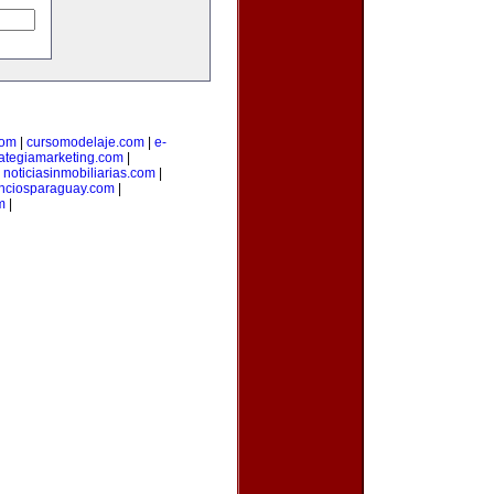
com
|
cursomodelaje.com
|
e-
rategiamarketing.com
|
|
noticiasinmobiliarias.com
|
nciosparaguay.com
|
m
|