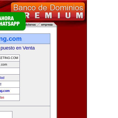
ing.com
 puesto en Venta
ETING.COM
g.com
dad
!
ng.com
tas