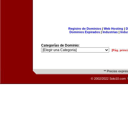
Registro de Dominios
|
Web Hosting
|
D
Dominios Expirados
|
Industrias
|
Indu
Categorías de Dominio:
[Pág. princi
** Precios expre
© 2002/2022 Solo10.com