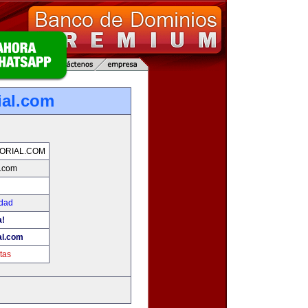
ial.com
ORIAL.COM
l.com
idad
a!
al.com
tas