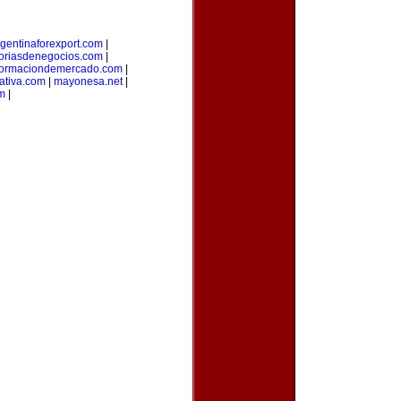
gentinaforexport.com
|
oriasdenegocios.com
|
formaciondemercado.com
|
ativa.com
|
mayonesa.net
|
m
|