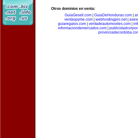
Otros dominios en venta:
GuiaGesell.com
|
GuiaDeHonduras.com
|
ar
ventaspyme.com
|
webhostingpro.net
|
ases
guiaregalos.com
|
ventadeautomoviles.com
|
in
informaciondemercados.com
|
publicidadcorpor
provinciadecordoba.co