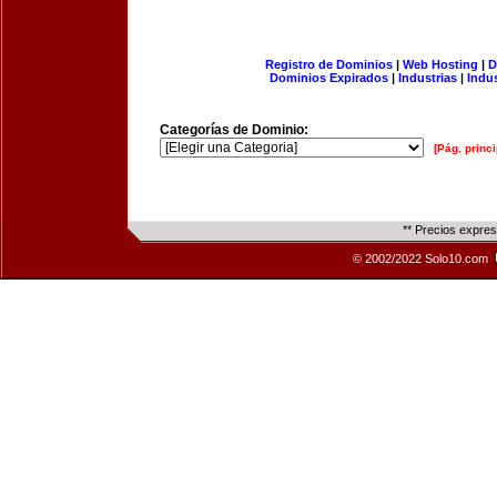
Registro de Dominios
|
Web Hosting
|
D
Dominios Expirados
|
Industrias
|
Indu
Categorías de Dominio:
[Pág. princi
** Precios expre
© 2002/2022 Solo10.com