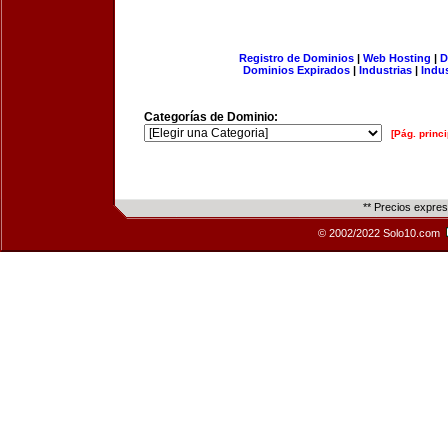
Registro de Dominios
|
Web Hosting
|
D
Dominios Expirados
|
Industrias
|
Indu
Categorías de Dominio:
[Pág. princi
** Precios expre
© 2002/2022 Solo10.com