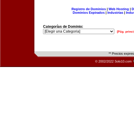
Registro de Dominios
|
Web Hosting
|
D
Dominios Expirados
|
Industrias
|
Indu
Categorías de Dominio:
[Pág. princi
** Precios expre
© 2002/2022 Solo10.com