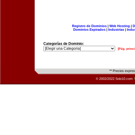
Registro de Dominios
|
Web Hosting
|
D
Dominios Expirados
|
Industrias
|
Indu
Categorías de Dominio:
[Pág. princi
** Precios expre
© 2002/2022 Solo10.com