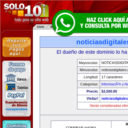
noticiasdigital
El dueño de este dominio lo ha
Mayusculas:
NOTICIASDIGIT
Minusculas:
noticiasdigitales
Longitud:
17 caracteres
Categorias:
InformaciÃ³n y No
Precio:
$2,500.00
Visitar!
noticiasdigitale
Serán consideradas ofer
R