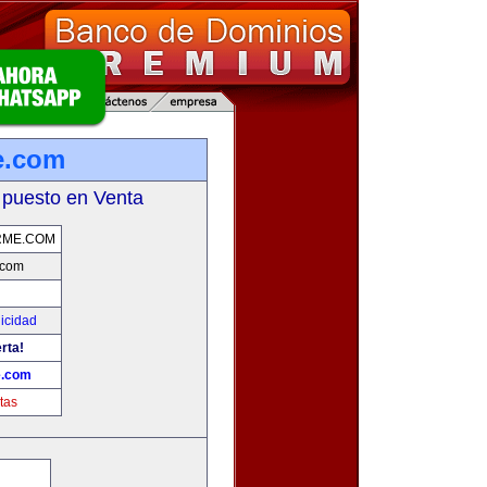
e.com
 puesto en Venta
RME.COM
.com
licidad
rta!
e.com
tas