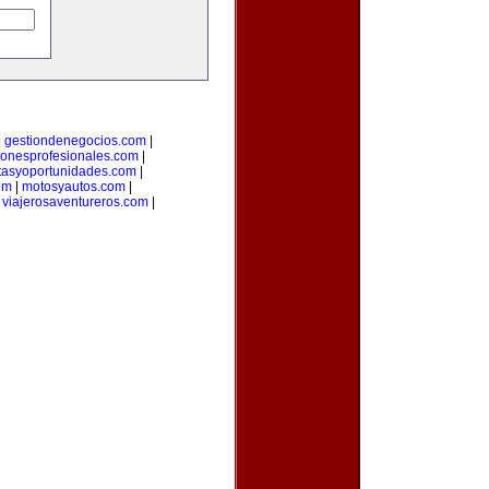
|
gestiondenegocios.com
|
cionesprofesionales.com
|
rtasyoportunidades.com
|
om
|
motosyautos.com
|
|
viajerosaventureros.com
|