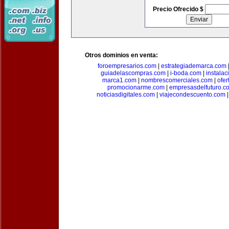
Precio Ofrecido $
Otros dominios en venta:
foroempresarios.com
|
estrategiademarca.com
guiadelascompras.com
|
i-boda.com
|
instala
marca1.com
|
nombrescomerciales.com
|
ofe
promocionarme.com
|
empresasdelfuturo.c
noticiasdigitales.com
|
viajecondescuento.com