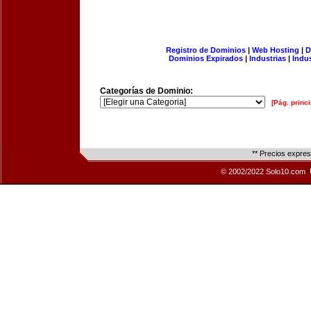
Registro de Dominios
|
Web Hosting
|
D
Dominios Expirados
|
Industrias
|
Indu
Categorías de Dominio:
[Pág. princi
** Precios expre
© 2002/2022 Solo10.com