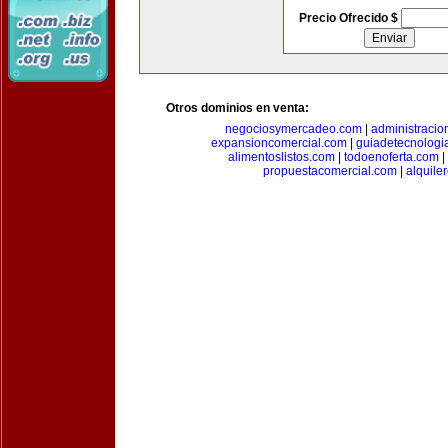
Precio Ofrecido $
Otros dominios en venta:
negociosymercadeo.com
|
administracio
expansioncomercial.com
|
guiadetecnologi
alimentoslistos.com
|
todoenoferta.com
|
propuestacomercial.com
|
alquil