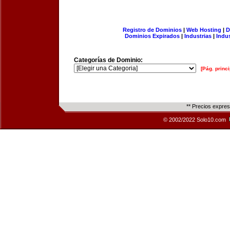
Registro de Dominios
|
Web Hosting
|
D
Dominios Expirados
|
Industrias
|
Indu
Categorías de Dominio:
[Pág. princi
** Precios expre
© 2002/2022 Solo10.com