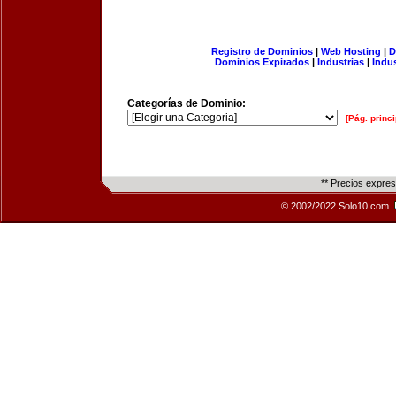
Registro de Dominios
|
Web Hosting
|
D
Dominios Expirados
|
Industrias
|
Indu
Categorías de Dominio:
[Pág. princi
** Precios expre
© 2002/2022 Solo10.com