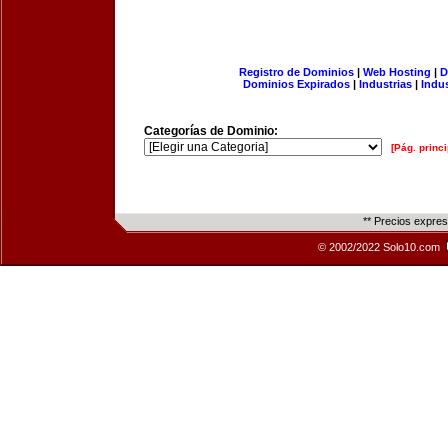
Registro de Dominios
|
Web Hosting
|
D
Dominios Expirados
|
Industrias
|
Indu
Categorías de Dominio:
[Pág. princi
** Precios expre
© 2002/2022 Solo10.com