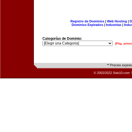
Registro de Dominios
|
Web Hosting
|
D
Dominios Expirados
|
Industrias
|
Indu
Categorías de Dominio:
[Pág. princi
** Precios expre
© 2002/2022 Solo10.com