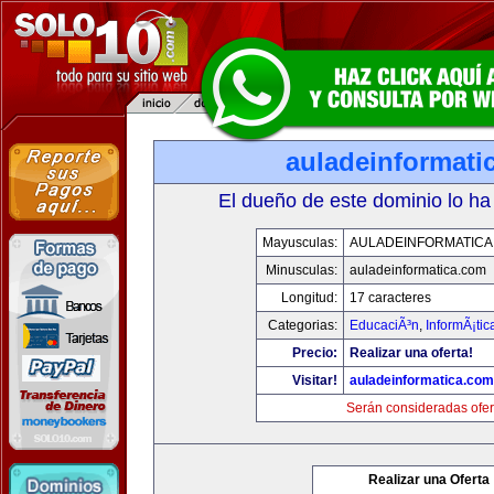
auladeinformati
El dueño de este dominio lo ha
Mayusculas:
AULADEINFORMATICA
Minusculas:
auladeinformatica.com
Longitud:
17 caracteres
Categorias:
EducaciÃ³n
,
InformÃ¡ti
Precio:
Realizar una oferta!
Visitar!
auladeinformatica.com
Serán consideradas ofer
Realizar una Oferta