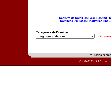
Registro de Dominios
|
Web Hosting
|
D
Dominios Expirados
|
Industrias
|
Indu
Categorías de Dominio:
[Pág. princi
** Precios expre
© 2002/2022 Solo10.com