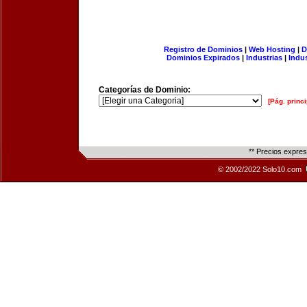
Registro de Dominios
|
Web Hosting
|
D
Dominios Expirados
|
Industrias
|
Indu
Categorías de Dominio:
[Pág. princi
** Precios expre
© 2002/2022 Solo10.com