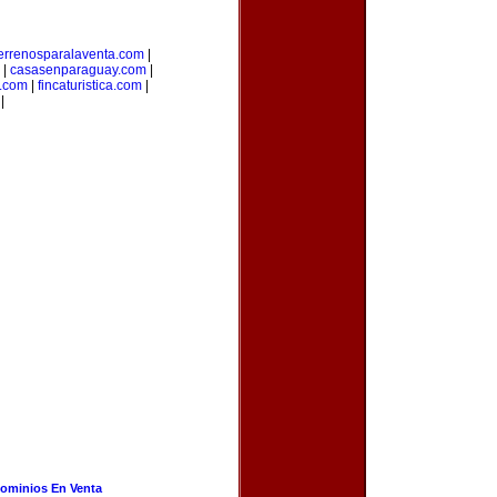
errenosparalaventa.com
|
|
casasenparaguay.com
|
s.com
|
fincaturistica.com
|
|
ominios En Venta