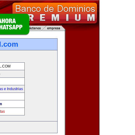
l.com
L.COM
m
s e Industrias
om
tas