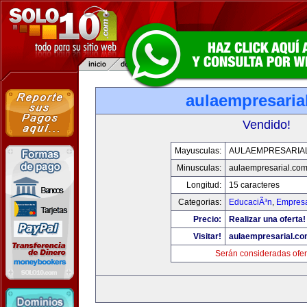
aulaempresaria
Vendido!
Mayusculas:
AULAEMPRESARIA
Minusculas:
aulaempresarial.co
Longitud:
15 caracteres
Categorias:
EducaciÃ³n
,
Empresa
Precio:
Realizar una oferta!
Visitar!
aulaempresarial.c
Serán consideradas ofer