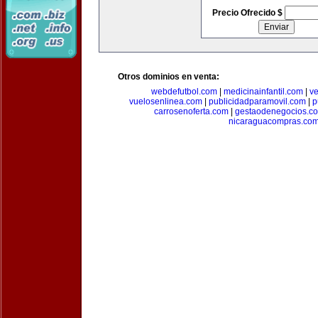
Precio Ofrecido $
Otros dominios en venta:
webdefutbol.com
|
medicinainfantil.com
|
v
vuelosenlinea.com
|
publicidadparamovil.com
|
p
carrosenoferta.com
|
gestaodenegocios.c
nicaraguacompras.co