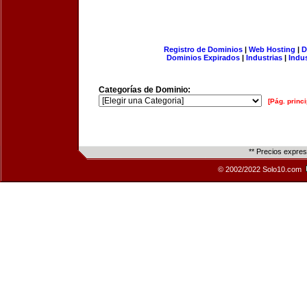
Registro de Dominios
|
Web Hosting
|
D
Dominios Expirados
|
Industrias
|
Indu
Categorías de Dominio:
[Pág. princi
** Precios expre
© 2002/2022 Solo10.com