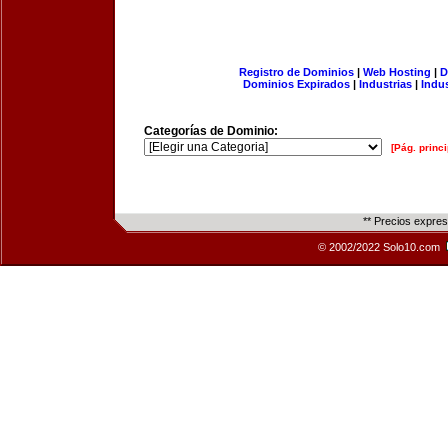
Registro de Dominios
|
Web Hosting
|
D
Dominios Expirados
|
Industrias
|
Indu
Categorías de Dominio:
[Pág. princi
** Precios expre
© 2002/2022 Solo10.com