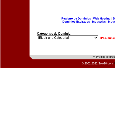
Registro de Dominios
|
Web Hosting
|
D
Dominios Expirados
|
Industrias
|
Indu
Categorías de Dominio:
[Pág. princi
** Precios expre
© 2002/2022 Solo10.com