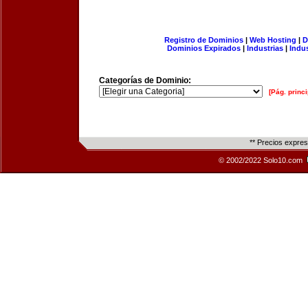
Registro de Dominios
|
Web Hosting
|
D
Dominios Expirados
|
Industrias
|
Indu
Categorías de Dominio:
[Pág. princi
** Precios expre
© 2002/2022 Solo10.com