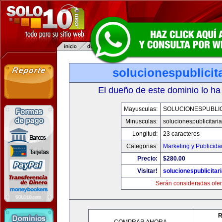
solucionespublicit
El dueño de este dominio lo ha
Mayusculas:
SOLUCIONESPUBLIC
Minusculas:
solucionespublicitari
Longitud:
23 caracteres
Categorias:
Marketing y Publicida
Precio:
$280.00
Visitar!
solucionespublicitar
Serán consideradas ofer
R