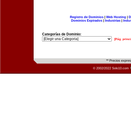
Registro de Dominios
|
Web Hosting
|
D
Dominios Expirados
|
Industrias
|
Indu
Categorías de Dominio:
[Pág. princi
** Precios expre
© 2002/2022 Solo10.com