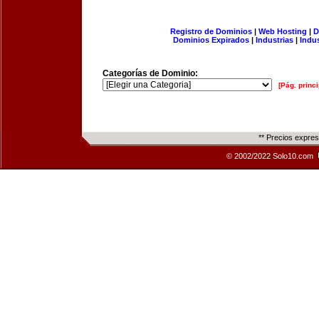
Registro de Dominios
|
Web Hosting
|
D
Dominios Expirados
|
Industrias
|
Indu
Categorías de Dominio:
[Pág. princi
** Precios expre
© 2002/2022 Solo10.com