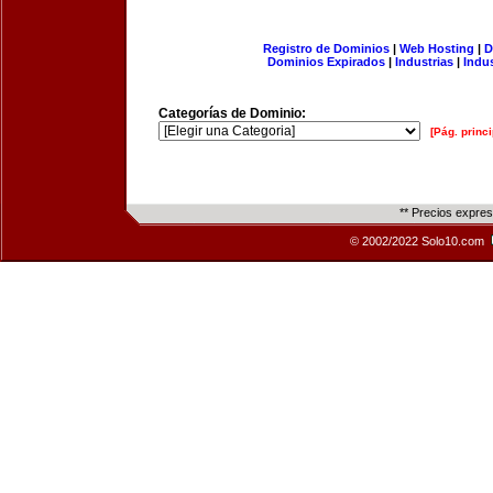
Registro de Dominios
|
Web Hosting
|
D
Dominios Expirados
|
Industrias
|
Indu
Categorías de Dominio:
[Pág. princi
** Precios expre
© 2002/2022 Solo10.com