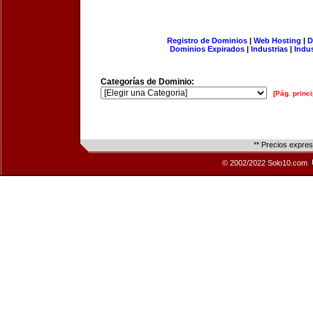
Registro de Dominios
|
Web Hosting
|
D
Dominios Expirados
|
Industrias
|
Indu
Categorías de Dominio:
[Pág. princi
** Precios expre
© 2002/2022 Solo10.com