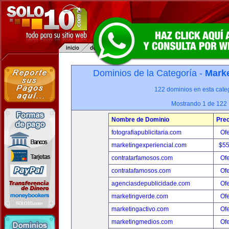
Dominios de la Categoría -
Marke
122 dominios en esta categ
Mostrando 1 de 122
Nombre de Dominio
Prec
fotografiapublicitaria.com
Ofe
marketingexperiencial.com
$5
contratarfamosos.com
Ofe
contratafamosos.com
Ofe
agenciasdepublicidade.com
Ofe
marketingverde.com
Ofe
marketingactivo.com
Ofe
marketingmedios.com
Ofe