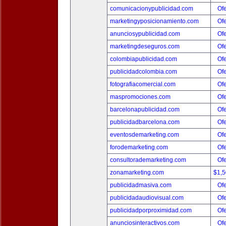
comunicacionypublicidad.com
Ofe
marketingyposicionamiento.com
Ofe
anunciosypublicidad.com
Ofe
marketingdeseguros.com
Ofe
colombiapublicidad.com
Ofe
publicidadcolombia.com
Ofe
fotografiacomercial.com
Ofe
maspromociones.com
Ofe
barcelonapublicidad.com
Ofe
publicidadbarcelona.com
Ofe
eventosdemarketing.com
Ofe
forodemarketing.com
Ofe
consultorademarketing.com
Ofe
zonamarketing.com
$1,
publicidadmasiva.com
Ofe
publicidadaudiovisual.com
Ofe
publicidadporproximidad.com
Ofe
anunciosinteractivos.com
Ofe