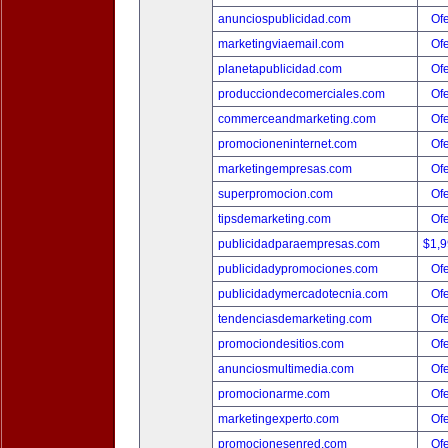
anunciospublicidad.com
Ofe
marketingviaemail.com
Ofe
planetapublicidad.com
Ofe
producciondecomerciales.com
Ofe
commerceandmarketing.com
Ofe
promocioneninternet.com
Ofe
marketingempresas.com
Ofe
superpromocion.com
Ofe
tipsdemarketing.com
Ofe
publicidadparaempresas.com
$1,
publicidadypromociones.com
Ofe
publicidadymercadotecnia.com
Ofe
tendenciasdemarketing.com
Ofe
promociondesitios.com
Ofe
anunciosmultimedia.com
Ofe
promocionarme.com
Ofe
marketingexperto.com
Ofe
promocionesenred.com
Ofe