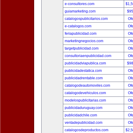
e-consultores.com
$1,
guiamarketing.com
$9
catalogospublicitarios.com
Ofe
e-catalogos.com
Ofe
feriapublicidad.com
Ofe
marketingnegocios.com
Ofe
targetpublicidad.com
Ofe
consultoriaenpublicidad.com
Ofe
publicidadviapublica.com
$9
publicidadestatica.com
Ofe
publicidadrentable.com
Ofe
catalogodeautomoviles.com
Ofe
catalogodevehiculos.com
Ofe
modelospublicitarias.com
Ofe
publicidaduruguay.com
Ofe
publicidadchile.com
Ofe
ventadepublicidad.com
Ofe
catalogosdeproductos.com
$2,