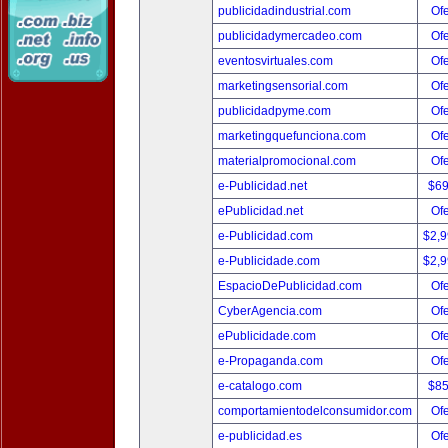
publicidadindustrial.com
Ofe
publicidadymercadeo.com
Ofe
eventosvirtuales.com
Ofe
marketingsensorial.com
Ofe
publicidadpyme.com
Ofe
marketingquefunciona.com
Ofe
materialpromocional.com
Ofe
e-Publicidad.net
$6
ePublicidad.net
Ofe
e-Publicidad.com
$2,
e-Publicidade.com
$2,
EspacioDePublicidad.com
Ofe
CyberAgencia.com
Ofe
ePublicidade.com
Ofe
e-Propaganda.com
Ofe
e-catalogo.com
$8
comportamientodelconsumidor.com
Ofe
e-publicidad.es
Ofe