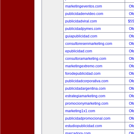
marketingeventos.com
Ofe
publicidadenvideo.com
Ofe
publicidadviral.com
$5
publicidadpymes.com
Ofe
guiapublicidad.com
Ofe
consultoresenmarketing.com
Ofe
epublicidad.com
Ofe
consultoramarketing.com
Ofe
marketingextremo.com
Ofe
forodepublicidad.com
Ofe
publicidadcorporativa.com
Ofe
publicidadargentina.com
Ofe
estrategiamarketing.com
Ofe
promocionymarketing.com
Ofe
marketing1x1.com
Ofe
publicidadpromocional.com
Ofe
estudiopublicidad.com
Ofe
marcadora.com
Ofe