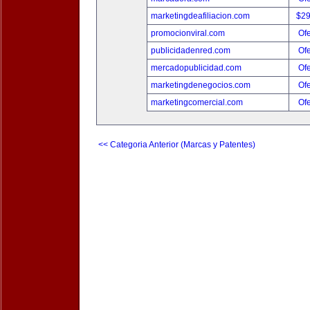
marketingdeafiliacion.com
$2
promocionviral.com
Ofe
publicidadenred.com
Ofe
mercadopublicidad.com
Ofe
marketingdenegocios.com
Ofe
marketingcomercial.com
Ofe
<< Categoria Anterior (Marcas y Patentes)