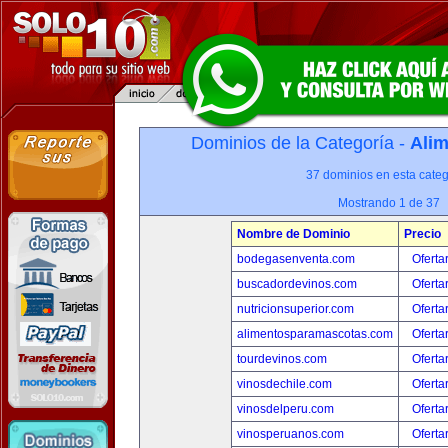
Dominios de la Categoría -
Alim
37 dominios en esta categ
Mostrando 1 de 37
Nombre de Dominio
Precio
bodegasenventa.com
Oferta
buscadordevinos.com
Oferta
nutricionsuperior.com
Oferta
alimentosparamascotas.com
Oferta
tourdevinos.com
Oferta
vinosdechile.com
Oferta
vinosdelperu.com
Oferta
vinosperuanos.com
Oferta