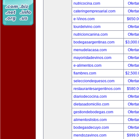
nutricocina.com
Oferta
cateringempresarial.com
Oferta
e-Vinos.com
$650.
tourdelvino.com
Oferta
nutricioncanina.com
Oferta
bodegasargentinas.com
$3,000
menudelacasa.com
Oferta
mayoristadevinos.com
Oferta
e-alimentos.com
Oferta
fiambres.com
$2,500
selecciondequesos.com
Oferta
restaurantesargentinos.com
$580.
diariodecocina.com
Oferta
dietasadomicilio.com
Oferta
gestiondebodegas.com
Oferta
alimentoslistos.com
Oferta
bodegasdecuyo.com
Oferta
mendozavinos.com
$999.