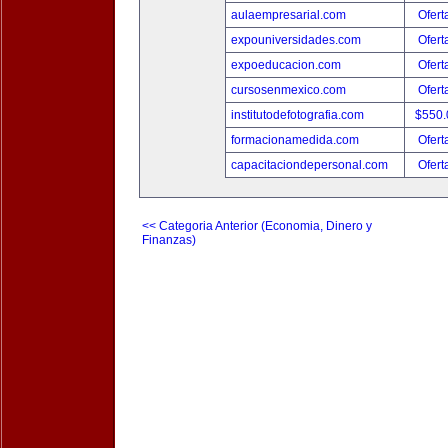
aulaempresarial.com
Ofert
expouniversidades.com
Ofert
expoeducacion.com
Ofert
cursosenmexico.com
Ofert
institutodefotografia.com
$550
formacionamedida.com
Ofert
capacitaciondepersonal.com
Ofert
<< Categoria Anterior (Economia, Dinero y
Finanzas)