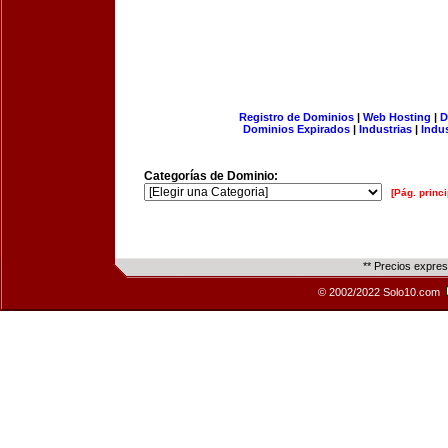
Registro de Dominios
|
Web Hosting
|
D
Dominios Expirados
|
Industrias
|
Indu
Categorías de Dominio:
[Pág. princi
** Precios expre
© 2002/2022 Solo10.com