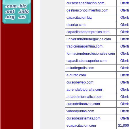
cursoscapacitacion.com
Ofert
gestionconocimientos.com
Ofert
capacitacion.biz
Ofert
disertar.com
Ofert
capacitacionempresas.com
Ofert
universidaddenegocios.com
Ofert
tradicionargentina.com
Ofert
formaciondeprofesionales.com
Ofert
capacitacionsuperior.com
Ofert
estudiegratis.com
Ofert
e-curso.com
Ofert
cursodeweb.com
Ofert
aprendafotografia.com
Ofert
auladeinformatica.com
Ofert
cursodefinanzas.com
Ofert
videoayudas.com
Ofert
cursodesistemas.com
Ofert
ecapacitacion.com
$1,80