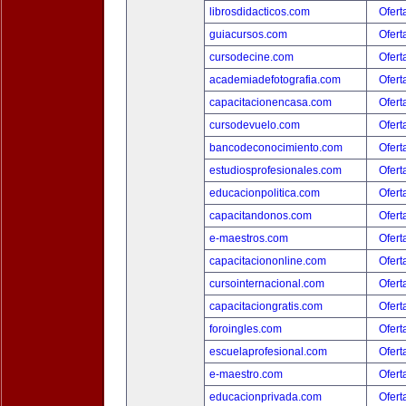
librosdidacticos.com
Ofert
guiacursos.com
Ofert
cursodecine.com
Ofert
academiadefotografia.com
Ofert
capacitacionencasa.com
Ofert
cursodevuelo.com
Ofert
bancodeconocimiento.com
Ofert
estudiosprofesionales.com
Ofert
educacionpolitica.com
Ofert
capacitandonos.com
Ofert
e-maestros.com
Ofert
capacitaciononline.com
Ofert
cursointernacional.com
Ofert
capacitaciongratis.com
Ofert
foroingles.com
Ofert
escuelaprofesional.com
Ofert
e-maestro.com
Ofert
educacionprivada.com
Ofert