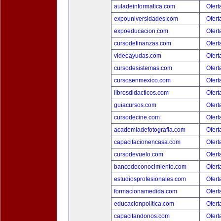
auladeinformatica.com
Ofert
expouniversidades.com
Ofert
expoeducacion.com
Ofert
cursodefinanzas.com
Ofert
videoayudas.com
Ofert
cursodesistemas.com
Ofert
cursosenmexico.com
Ofert
librosdidacticos.com
Ofert
guiacursos.com
Ofert
cursodecine.com
Ofert
academiadefotografia.com
Ofert
capacitacionencasa.com
Ofert
cursodevuelo.com
Ofert
bancodeconocimiento.com
Ofert
estudiosprofesionales.com
Ofert
formacionamedida.com
Ofert
educacionpolitica.com
Ofert
capacitandonos.com
Ofert