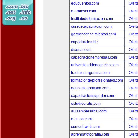
educuentos.com
Ofert
e-profesor.com
Ofert
institutodeformacion.com
Ofert
cursoscapacitacion.com
Ofert
gestionconocimientos.com
Ofert
capacitacion.biz
Ofert
disertar.com
Ofert
capacitacionempresas.com
Ofert
universidaddenegocios.com
Ofert
tradicionargentina.com
Ofert
formaciondeprofesionales.com
Ofert
educacionprivada.com
Ofert
capacitacionsuperior.com
Ofert
estudiegratis.com
Ofert
aulaempresarial.com
Ofert
e-curso.com
Ofert
cursodeweb.com
Ofert
aprendafotografia.com
Ofert