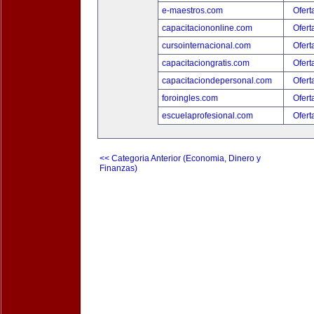
e-maestros.com
Ofert
capacitaciononline.com
Ofert
cursointernacional.com
Ofert
capacitaciongratis.com
Ofert
capacitaciondepersonal.com
Ofert
foroingles.com
Ofert
escuelaprofesional.com
Ofert
<< Categoria Anterior (Economia, Dinero y
Finanzas)