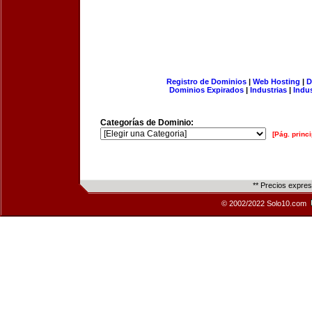
Registro de Dominios
|
Web Hosting
|
D
Dominios Expirados
|
Industrias
|
Indu
Categorías de Dominio:
[Pág. princi
** Precios expre
© 2002/2022 Solo10.com