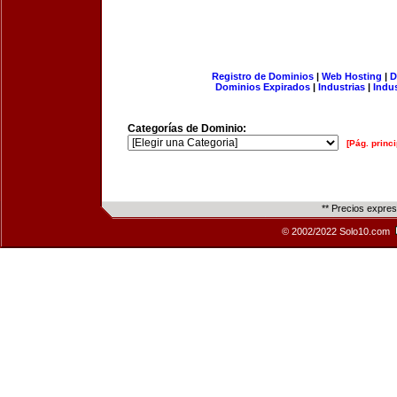
Registro de Dominios
|
Web Hosting
|
D
Dominios Expirados
|
Industrias
|
Indu
Categorías de Dominio:
[Pág. princi
** Precios expre
© 2002/2022 Solo10.com